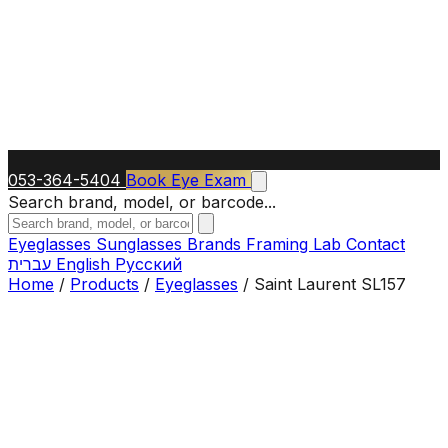
053-364-5404
Book Eye Exam
Search brand, model, or barcode...
Eyeglasses
Sunglasses
Brands
Framing Lab
Contact
עברית
English
Русский
Home
/
Products
/
Eyeglasses
/
Saint Laurent SL157