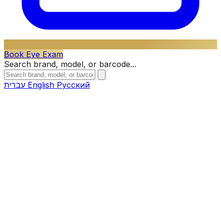
Book Eye Exam
Search brand, model, or barcode...
עברית
English
Русский