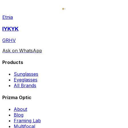
Etnia
IYKYK
GRHV
Ask on WhatsApp
Products
Sunglasses
Eyeglasses
All Brands
Prizma Optic
About
Blog
Framing Lab
Multifocal