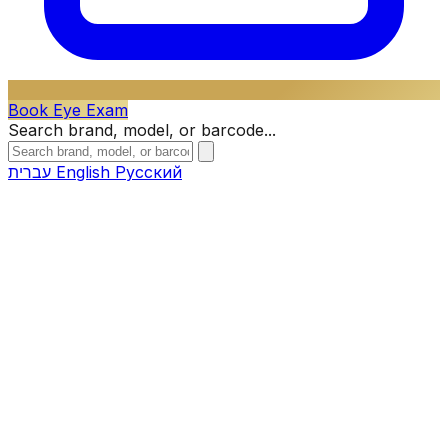
Book Eye Exam
Search brand, model, or barcode...
עברית
English
Русский