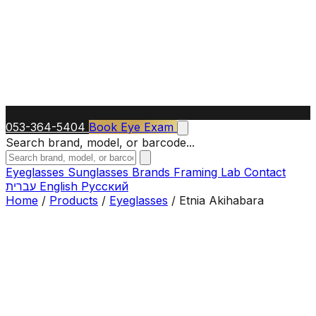
053-364-5404
Book Eye Exam
Search brand, model, or barcode...
Eyeglasses
Sunglasses
Brands
Framing Lab
Contact
עברית
English
Русский
Home
/
Products
/
Eyeglasses
/
Etnia Akihabara