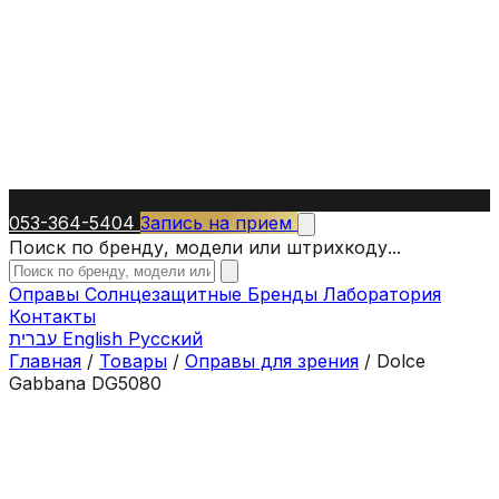
053-364-5404
Запись на прием
Поиск по бренду, модели или штрихкоду...
Оправы
Солнцезащитные
Бренды
Лаборатория
Контакты
עברית
English
Русский
Главная
/
Товары
/
Оправы для зрения
/
Dolce
Gabbana DG5080