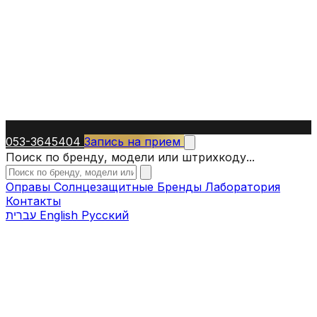
053-3645404
Запись на прием
Поиск по бренду, модели или штрихкоду...
Оправы
Солнцезащитные
Бренды
Лаборатория
Контакты
עברית
English
Русский