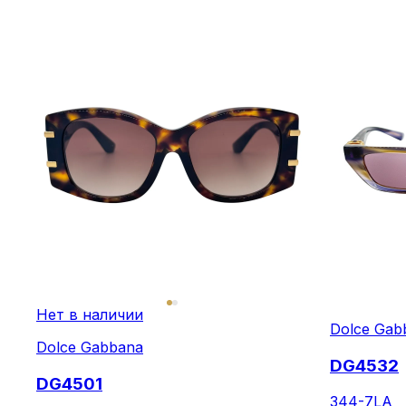
Нет в наличии
Dolce Gab
Dolce Gabbana
DG4532
DG4501
344-7LA