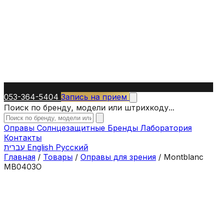
053-364-5404
Запись на прием
Поиск по бренду, модели или штрихкоду...
Оправы
Солнцезащитные
Бренды
Лаборатория
Контакты
עברית
English
Русский
Главная
/
Товары
/
Оправы для зрения
/
Montblanc
MB0403O