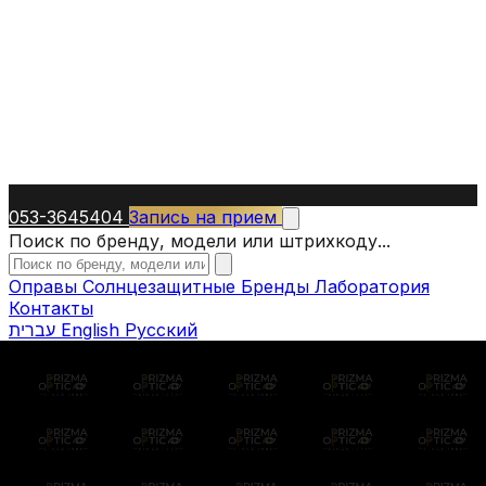
053-3645404
Запись на прием
Поиск по бренду, модели или штрихкоду...
Оправы
Солнцезащитные
Бренды
Лаборатория
Контакты
עברית
English
Русский