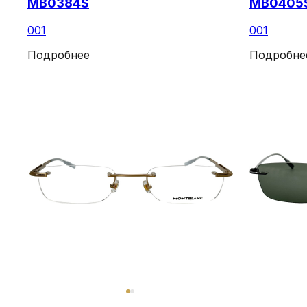
MB0384S
MB0405
001
001
Подробнее
Подробне