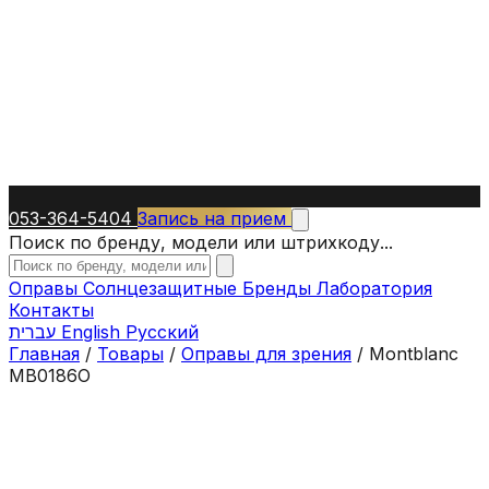
053-364-5404
Запись на прием
Поиск по бренду, модели или штрихкоду...
Оправы
Солнцезащитные
Бренды
Лаборатория
Контакты
עברית
English
Русский
Главная
/
Товары
/
Оправы для зрения
/
Montblanc
MB0186O