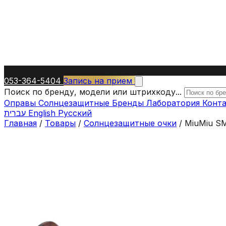
053-364-5404
Запись на прием
Поиск по бренду, модели или штрихкоду...
Оправы
Солнцезащитные
Бренды
Лаборатория
Конт
עברית
English
Русский
Главная
/
Товары
/
Солнцезащитные очки
/
MiuMiu S