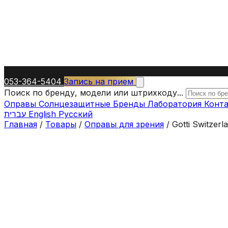
053-364-5404
Запись на прием
Поиск по бренду, модели или штрихкоду...
Оправы
Солнцезащитные
Бренды
Лаборатория
Конт
עברית
English
Русский
Главная
/
Товары
/
Оправы для зрения
/
Gotti Switzer