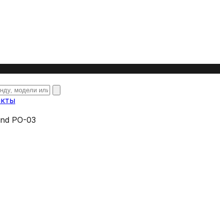
акты
land PO-03