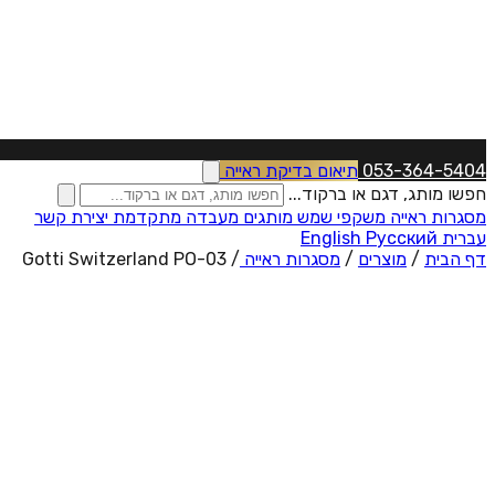
053-364-5404
תיאום בדיקת ראייה
חפשו מותג, דגם או ברקוד...
מסגרות ראייה
משקפי שמש
מותגים
מעבדה מתקדמת
יצירת קשר
עברית
Русский
English
דף הבית
/
מוצרים
/
מסגרות ראייה
/
Gotti Switzerland PO-03