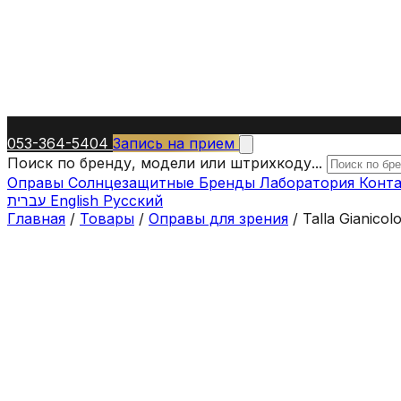
053-364-5404
Запись на прием
Поиск по бренду, модели или штрихкоду...
Оправы
Солнцезащитные
Бренды
Лаборатория
Конт
עברית
English
Русский
Главная
/
Товары
/
Оправы для зрения
/
Talla Gianicol