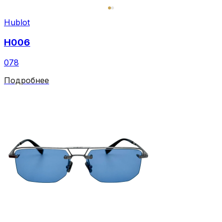
Hublot
H006
078
Подробнее