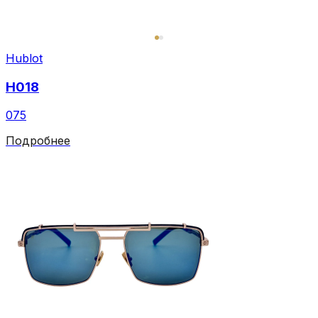
Hublot
H018
075
Подробнее