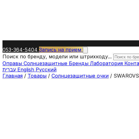
053-364-5404
Запись на прием
Поиск по бренду, модели или штрихкоду...
Оправы
Солнцезащитные
Бренды
Лаборатория
Конт
עברית
English
Русский
Главная
/
Товары
/
Солнцезащитные очки
/
SWAROVSK