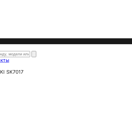
акты
I SK7017