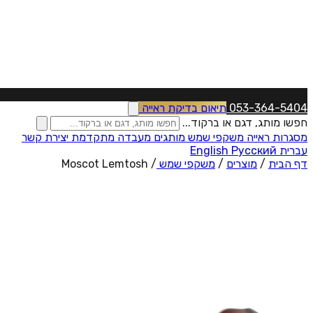
053-364-5404
תיאום בדיקת ראייה
חפשו מותג, דגם או ברקוד...
מסגרות ראייה
משקפי שמש
מותגים
מעבדה מתקדמת
יצירת קשר
עברית
Русский
English
דף הבית
/
מוצרים
/
משקפי שמש
/
Moscot Lemtosh