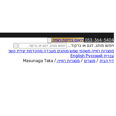
053-364-5404
תיאום בדיקת ראייה
חפשו מותג, דגם או ברקוד...
מסגרות ראייה
משקפי שמש
מותגים
מעבדה מתקדמת
יצירת קשר
עברית
Русский
English
דף הבית
/
מוצרים
/
מסגרות ראייה
/
Masunaga Taka