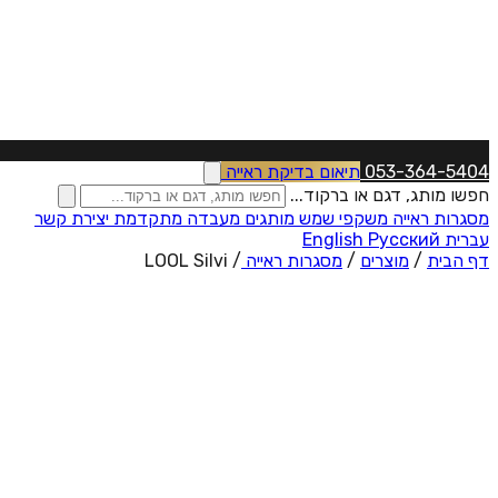
053-364-5404
תיאום בדיקת ראייה
חפשו מותג, דגם או ברקוד...
מסגרות ראייה
משקפי שמש
מותגים
מעבדה מתקדמת
יצירת קשר
עברית
Русский
English
דף הבית
/
מוצרים
/
מסגרות ראייה
/
LOOL Silvi