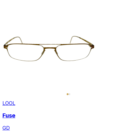
LOOL
Fuse
GD