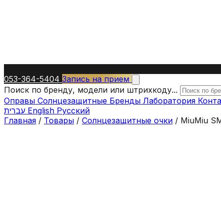
053-364-5404
Запись на прием
Поиск по бренду, модели или штрихкоду...
Оправы
Солнцезащитные
Бренды
Лаборатория
Конт
עברית
English
Русский
Главная
/
Товары
/
Солнцезащитные очки
/
MiuMiu S