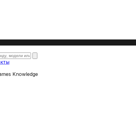
акты
rames Knowledge