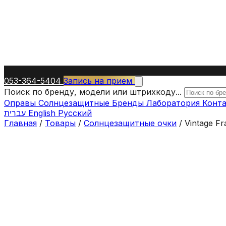
053-364-5404
Запись на прием
Поиск по бренду, модели или штрихкоду...
Оправы
Солнцезащитные
Бренды
Лаборатория
Конт
עברית
English
Русский
Главная
/
Товары
/
Солнцезащитные очки
/
Vintage F