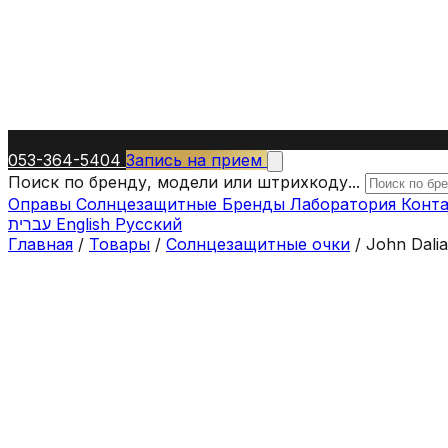
053-364-5404
Запись на прием
Поиск по бренду, модели или штрихкоду...
Оправы
Солнцезащитные
Бренды
Лаборатория
Конт
עברית
English
Русский
Главная
/
Товары
/
Солнцезащитные очки
/
John Dali