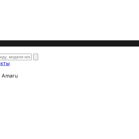
акты
a Amaru