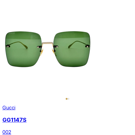
Gucci
GG1147S
002