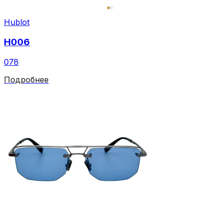
Hublot
H006
078
Подробнее