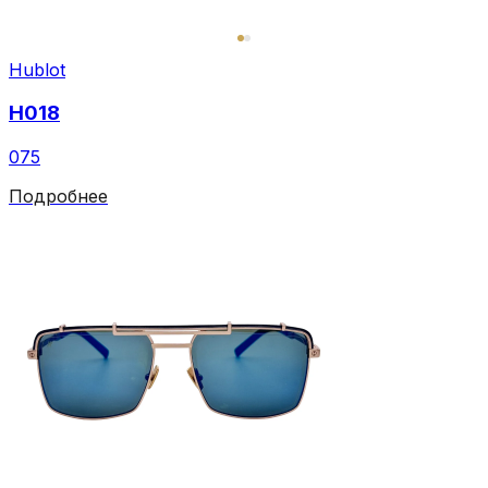
Hublot
H018
075
Подробнее