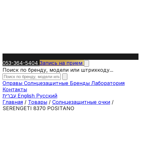
053-364-5404
Запись на прием
Поиск по бренду, модели или штрихкоду...
Оправы
Солнцезащитные
Бренды
Лаборатория
Контакты
עברית
English
Русский
Главная
/
Товары
/
Солнцезащитные очки
/
SERENGETI 8370 POSITANO