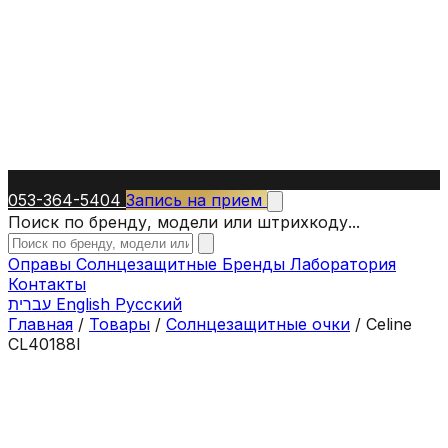
053-364-5404
Запись на прием
Поиск по бренду, модели или штрихкоду...
Оправы
Солнцезащитные
Бренды
Лаборатория
Контакты
עברית
English
Русский
Главная
/
Товары
/
Солнцезащитные очки
/
Celine
CL40188I