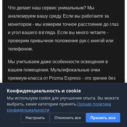
Что делает наш сервис уникальным? Мы
анализируем вашу среду. Если вы работаете за
монитором - мы измерим точное расстояние до глаз
и угол вашего взгляда. Если вы много читаете -
проверим привычное положение рук с книгой или
телефоном.
Мы учитываем даже особенности освещения в
вашем помещении. Мультифокальные очки
премиум-класса от Prizma Express - это зрение без
искажений, достигнутое благодаря высокоточным
Конфиденциальность и cookie
измерениям в условиях, где вы будете ими
Мы используем cookie для улучшения опыта. Вы можете
пользоваться.
выбрать, какие категории принять.
Полная политика
конфиденциальности
Настроить
Отклонить все
Принять все