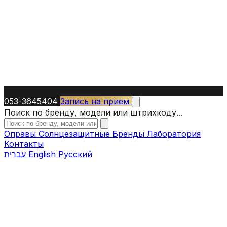
053-3645404
Запись на прием
Поиск по бренду, модели или штрихкоду...
Оправы
Солнцезащитные
Бренды
Лаборатория
Контакты
עברית
English
Русский