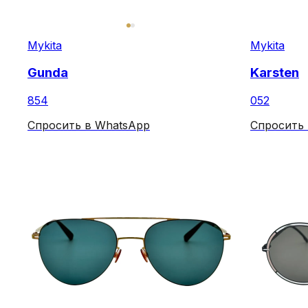
Mykita
Mykita
Gunda
Karsten
854
052
Спросить в WhatsApp
Спросить