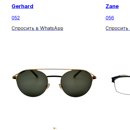
Gerhard
Zane
052
056
Спросить в WhatsApp
Спросить