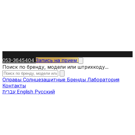
053-3645404
Запись на прием
Поиск по бренду, модели или штрихкоду...
Оправы
Солнцезащитные
Бренды
Лаборатория
Контакты
עברית
English
Русский