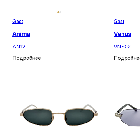
Gast
Gast
Anima
Venus
AN12
VNS02
Подробнее
Подробне