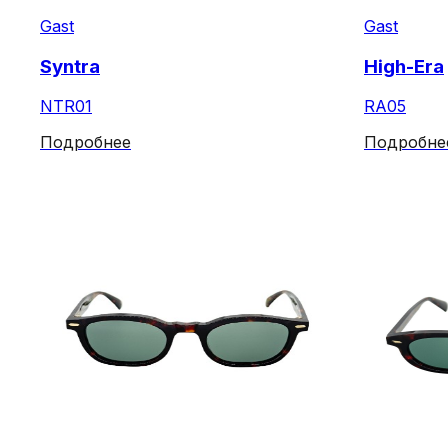
Gast
Gast
Syntra
High-Era
NTR01
RA05
Подробнее
Подробне