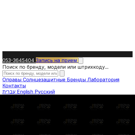
053-3645404
Запись на прием
Поиск по бренду, модели или штрихкоду...
Оправы
Солнцезащитные
Бренды
Лаборатория
Контакты
עברית
English
Русский