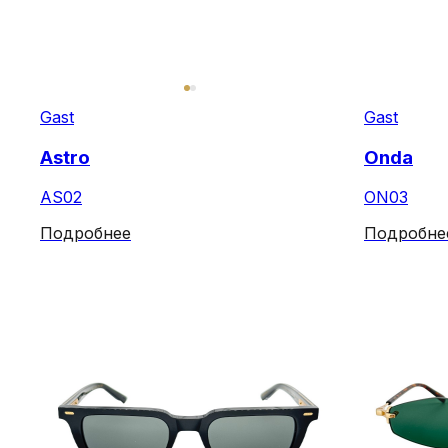
Gast
Gast
Astro
Onda
AS02
ON03
Подробнее
Подробне