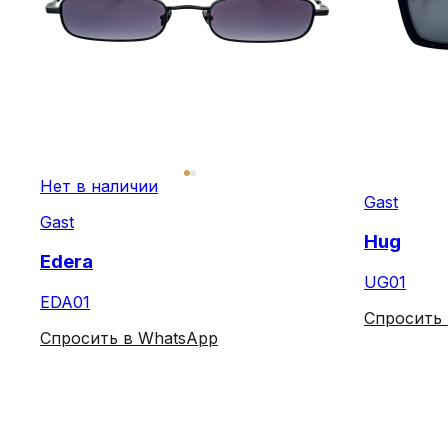
Нет в наличии
Gast
Gast
Hug
Edera
UG01
EDA01
Спросить
Спросить в WhatsApp