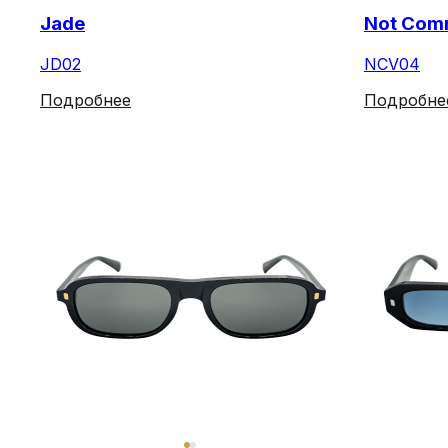
Jade
Not Com
JD02
NCV04
Подробнее
Подробне