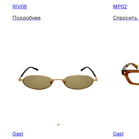
RIV06
MP02
Подробнее
Спросить
Gast
Gast