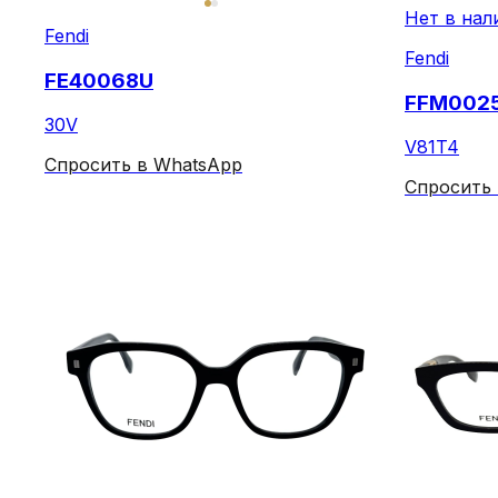
Нет в нал
Fendi
Fendi
FE40068U
FFM0025
30V
V81T4
Спросить в WhatsApp
Спросить