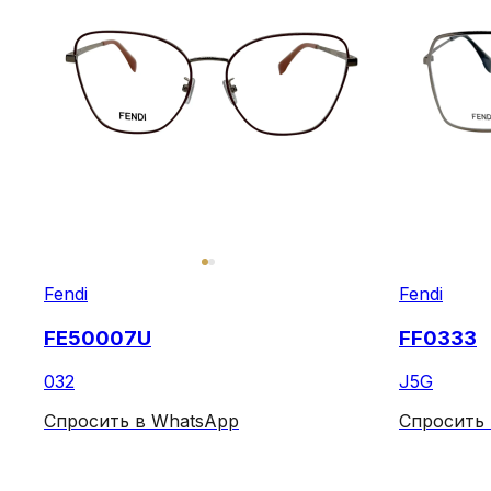
Fendi
Fendi
FE50007U
FF0333
032
J5G
Спросить в WhatsApp
Спросить