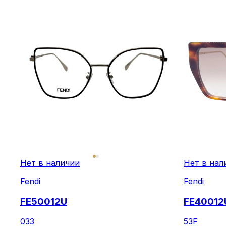
Нет в наличии
Нет в нал
Fendi
Fendi
FE50012U
FE40012
033
53F