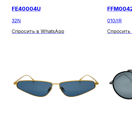
FE40004U
FFM0042
32N
010/IR
Спросить в WhatsApp
Спросить