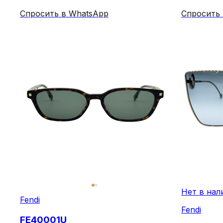
Спросить в WhatsApp
Спросить
Нет в нал
Fendi
Fendi
FE40001U