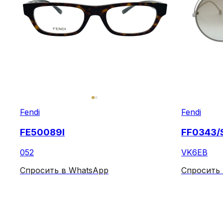
Fendi
Fendi
FE50089I
FF0343/
052
VK6EB
Спросить в WhatsApp
Спросить