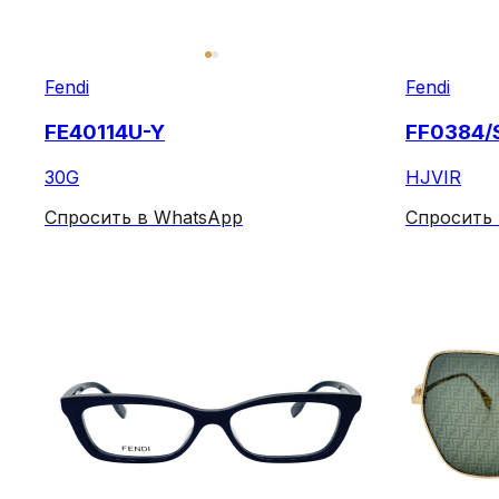
Fendi
Fendi
FE40114U-Y
FF0384/
30G
HJVIR
Спросить в WhatsApp
Спросить