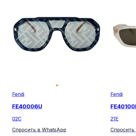
Fendi
Fendi
FE40006U
FE40100
02C
21E
Спросить в WhatsApp
Спросить