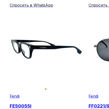
Спросить в WhatsApp
Спросить
Fendi
Fendi
FE50055I
FF0221/