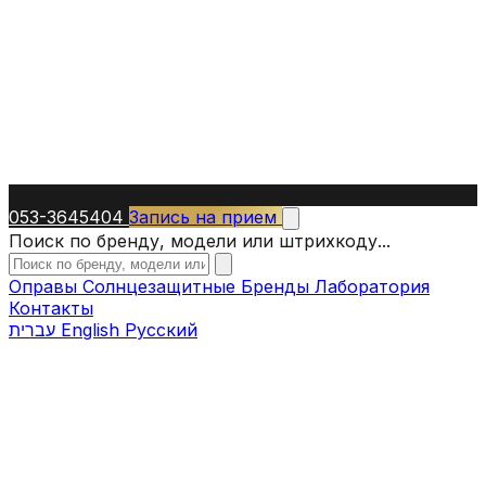
053-3645404
Запись на прием
Поиск по бренду, модели или штрихкоду...
Оправы
Солнцезащитные
Бренды
Лаборатория
Контакты
עברית
English
Русский