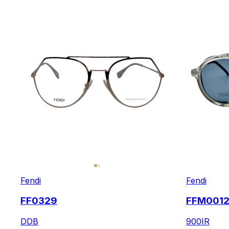
Fendi
Fendi
FF0329
FFM0012
DDB
900IR