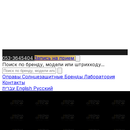
053-3645404
Запись на прием
Поиск по бренду, модели или штрихкоду...
Оправы
Солнцезащитные
Бренды
Лаборатория
Контакты
עברית
English
Русский