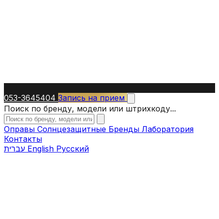
053-3645404
Запись на прием
Поиск по бренду, модели или штрихкоду...
Оправы
Солнцезащитные
Бренды
Лаборатория
Контакты
עברית
English
Русский