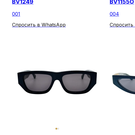
BV1249
BV1155O
001
004
Спросить в WhatsApp
Спросить