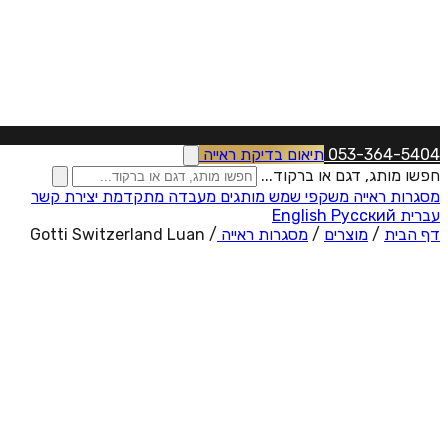
053-364-5404
תיאום בדיקת ראייה
חפשו מותג, דגם או ברקוד...
מסגרות ראייה
משקפי שמש
מותגים
מעבדה מתקדמת
יצירת קשר
עברית
Русский
English
דף הבית
/
מוצרים
/
מסגרות ראייה
/
Gotti Switzerland Luan