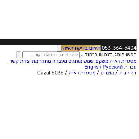
053-364-5404
תיאום בדיקת ראייה
חפשו מותג, דגם או ברקוד...
מסגרות ראייה
משקפי שמש
מותגים
מעבדה מתקדמת
יצירת קשר
עברית
Русский
English
דף הבית
/
מוצרים
/
מסגרות ראייה
/
Cazal 6036