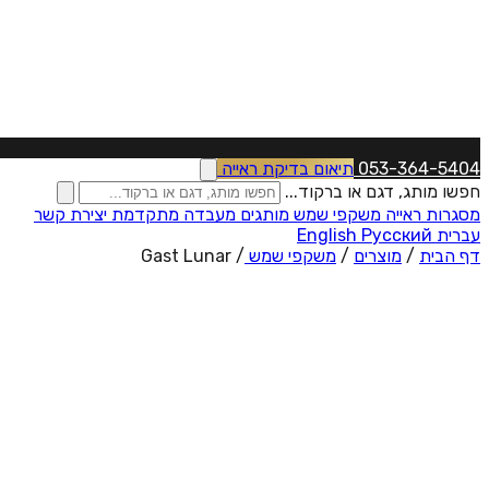
053-364-5404
תיאום בדיקת ראייה
חפשו מותג, דגם או ברקוד...
מסגרות ראייה
משקפי שמש
מותגים
מעבדה מתקדמת
יצירת קשר
עברית
Русский
English
דף הבית
/
מוצרים
/
משקפי שמש
/
Gast Lunar