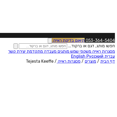
053-364-5404
תיאום בדיקת ראייה
חפשו מותג, דגם או ברקוד...
מסגרות ראייה
משקפי שמש
מותגים
מעבדה מתקדמת
יצירת קשר
עברית
Русский
English
דף הבית
/
מוצרים
/
מסגרות ראייה
/
Tejesta Keeffe