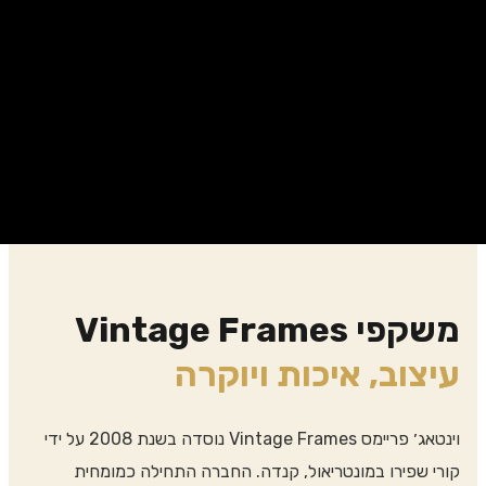
יוקרה
וינטאג׳ פריימס Vintage Frames נוסדה בשנת 2008 על ידי
. החברה התחילה כמומחית