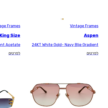
Vintage Frames
King Size
Grey Translucent Acetate
24KT White G
לפרטים