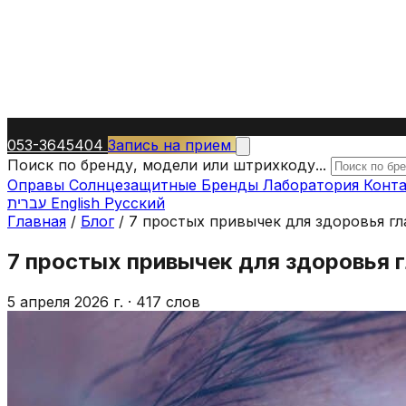
053-3645404
Запись на прием
Поиск по бренду, модели или штрихкоду...
Оправы
Солнцезащитные
Бренды
Лаборатория
Конт
עברית
English
Русский
Главная
/
Блог
/
7 простых привычек для здоровья гл
7 простых привычек для здоровья г
5 апреля 2026 г.
·
417 слов