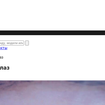
акты
аз
лаз