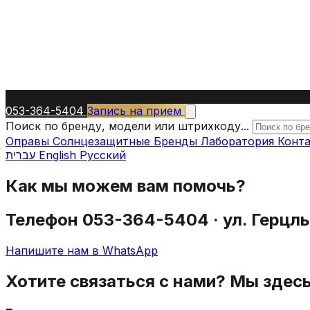
053-364-5404
Запись на прием
Поиск по бренду, модели или штрихкоду...
Оправы
Солнцезащитные
Бренды
Лаборатория
Конт
עברית
English
Русский
Как мы можем вам помочь?
Телефон 053-364-5404 · ул. Герцль 
Напишите нам в WhatsApp
Хотите связаться с нами? Мы здес