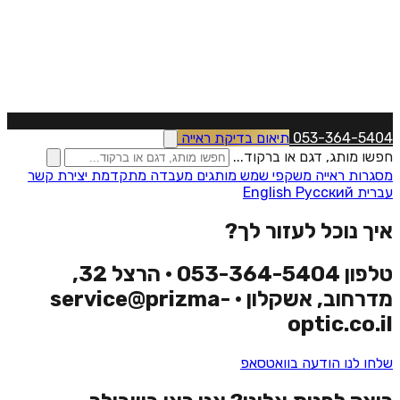
053-364-5404
תיאום בדיקת ראייה
חפשו מותג, דגם או ברקוד...
מסגרות ראייה
משקפי שמש
מותגים
מעבדה מתקדמת
יצירת קשר
עברית
Русский
English
איך נוכל לעזור לך?
טלפון 053-364-5404 · הרצל 32,
מדרחוב, אשקלון · service@prizma-
optic.co.il
שלחו לנו הודעה בוואטסאפ