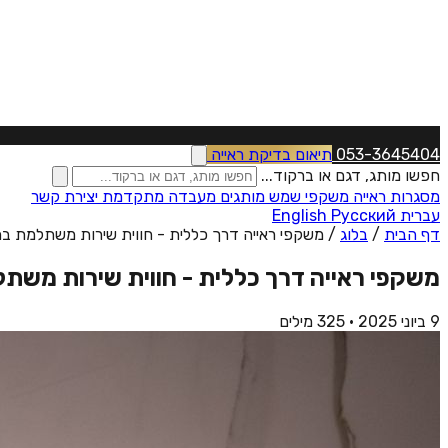
053-3645404
תיאום בדיקת ראייה
חפשו מותג, דגם או ברקוד...
מסגרות ראייה
משקפי שמש
מותגים
מעבדה מתקדמת
יצירת קשר
עברית
Русский
English
דף הבית
/
בלוג
/
משקפי ראייה דרך כללית - חווית שירות משתלמת במ
משקפי ראייה דרך כללית - חווית שירות משת
9 ביוני 2025
·
325 מילים