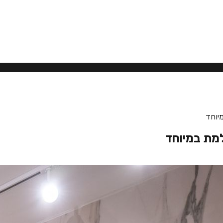
יוחד
למת במיוחד