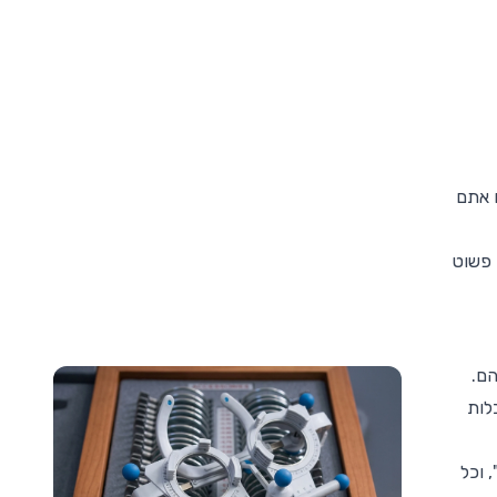
 אתם
 פשוט
הם.
לות
 וכל