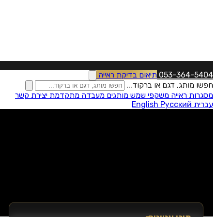
053-364-5404
תיאום בדיקת ראייה
חפשו מותג, דגם או ברקוד...
מסגרות ראייה
משקפי שמש
מותגים
מעבדה מתקדמת
יצירת קשר
עברית
Русский
English