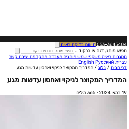
053-3645404
תיאום בדיקת ראייה
חפשו מותג, דגם או ברקוד...
מסגרות ראייה
משקפי שמש
מותגים
מעבדה מתקדמת
יצירת קשר
עברית
Русский
English
דף הבית
/
בלוג
/
המדריך המקוצר לניקוי ואחסון עדשות מגע
המדריך המקוצר לניקוי ואחסון עדשות מגע
19 במאי 2024
·
365 מילים