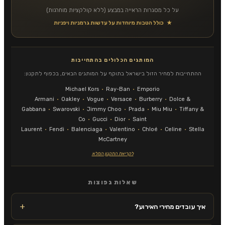
על כל מסגרות הראייה במבצע (ללא קולקציות מוחרגות)
★
כולל הטבות מיוחדות על עדשות גרמניות ויפניות
המותגים הכלולים בהתחייבות
ההתחייבות למחיר הזול בישראל בתוקף על המותגים הבאים, בכפוף לתקנון:
Michael Kors
·
Ray-Ban
·
Emporio
Armani
·
Oakley
·
Vogue
·
Versace
·
Burberry
·
Dolce &
Gabbana
·
Swarovski
·
Jimmy Choo
·
Prada
·
Miu Miu
·
Tiffany &
Co
·
Gucci
·
Dior
·
Saint
Laurent
·
Fendi
·
Balenciaga
·
Valentino
·
Chloé
·
Celine
·
Stella
McCartney
לקריאת התקנון המלא
שאלות נפוצות
איך עובדים מחירי האירוע?