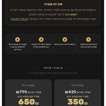
איך זה עובד:
נרשמים לאירוע (חינם) ונכנסים למחירי האירוע. אחרי ההרשמה אפשר לשדרג
ל
קופון זהב
ולקבל אקסטרא הנחות והטבות.
בשתי האפשרויות חל מנגנון ההתחייבות למחיר הזול בישראל (
בכפוף לתקנון
).
4
3
2
1
בפתיחת ההרשמה
נרשמים לאירוע בחינם
אפשר לשדרג לקופון
מקבלים קופון אישי
נשלח לכם הודעה
זהב (אופציונלי)
למימוש ההטבה
באירוע
חיסולי מלאי
מחירים מיוחדים על מגוון דגמים ממותגים מובילים
קטגוריה 1
קטגוריה 2
₪790
₪420
מחיר אירוע
מחיר אירוע
מחיר עם קופון זהב
מחיר עם קופון זהב
650
350
₪
₪