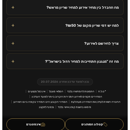
מה ההבדל בין מחיר אירוע למחיר שריון מראש?
למה יש דמי שריון מקום של ₪50?
צריך להירשם לאירוע?
מה זה "מנגנון התחייבות למחיר הזול בישראל"?
נכון למועד עדכון אחרון: 20.07.2026
* ט.ל.ח
התמונות להמחשה בלבד
המלאי מוגבל
אין כפל מבצעים
המחירים תקפים לאירוע המכירות הקרוב ביותר למועד העדכון
החברה רשאית לעדכן את המחירון מעת לעת
המחיר הקובע הינו המחיר בקופה ביום האירוע
מימוש בהצגת קופון אישי בלבד
בכפוף לתקנון
קטלוג המותגים
אינסטגרם