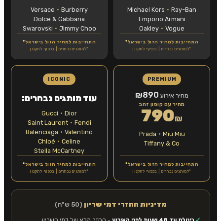
Versace
·
Burberry
Michael Kors
·
Ray-Ban
Dolce & Gabbana
Emporio Armani
Swarovski
·
Jimmy Choo
Oakley
·
Vogue
התחייבות למחיר הזול בישראל
*
התחייבות למחיר הזול בישראל
*
*למותגים נבחרים | בכפוף לתקנון
*למותגים נבחרים | בכפוף לתקנון
ICONIC
PREMIUM
₪890
מחיר אירוע
עוד מותגים נבחרים:
מחיר עם קופון זהב
790
Gucci
·
Dior
₪
Saint Laurent
·
Fendi
Balenciaga
·
Valentino
Prada
·
Miu Miu
Chloé
·
Celine
Tiffany & Co
Stella McCartney
התחייבות למחיר הזול בישראל
*
התחייבות למחיר הזול בישראל
*
*למותגים נבחרים | בכפוף לתקנון
*למותגים נבחרים | בכפוף לתקנון
מדיניות החזרי דמי שריון
(50 ש"ח)
✓
ביטלת עד 48 שעות לפני האירוע
- החזר מלא של דמי השריון.