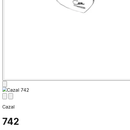
Cazal
742