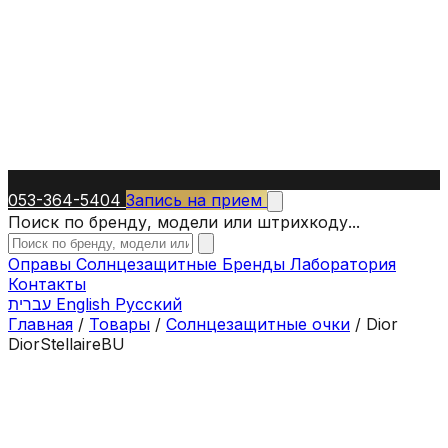
053-364-5404
Запись на прием
Поиск по бренду, модели или штрихкоду...
Оправы
Солнцезащитные
Бренды
Лаборатория
Контакты
עברית
English
Русский
Главная
/
Товары
/
Солнцезащитные очки
/
Dior
DiorStellaireBU